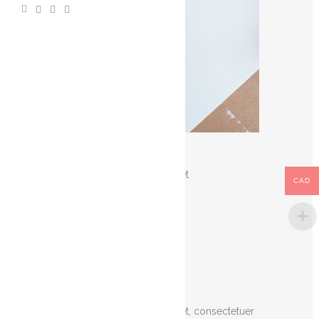
CUSTOM FIELD
Lorem ipsum dolor sit amet
CAD
DATE
20 November
CATEGORY
Art
ABOUT THIS PROJECT
Lorem ipsum dolor sit amet, consectetuer