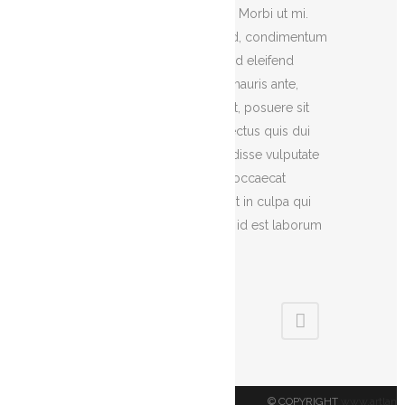
adipiscing elit. Nam cursus. Morbi ut mi.
Nullam enim leo, egestas id, condimentum
at, laoreet mattis, massa. Sed eleifend
nonummy diam. Praesent mauris ante,
elementum et, bibendum at, posuere sit
amet, nibh. Duis tincidunt lectus quis dui
viverra vestibulum. Suspendisse vulputate
aliquam dui.Excepteur sint occaecat
cupidatat non proident, sunt in culpa qui
officia deserunt mollit anim id est laborum
Share
© COPYRIGHT
www.artland